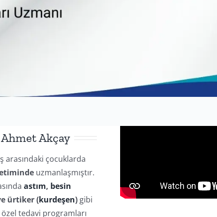
. Ahmet Akçay
ş arasındaki çocuklarda
netiminde
uzmanlaşmıştır.
rasında
astım
,
besin
e ürtiker (
kurdeşen
)
gibi
e özel tedavi programları