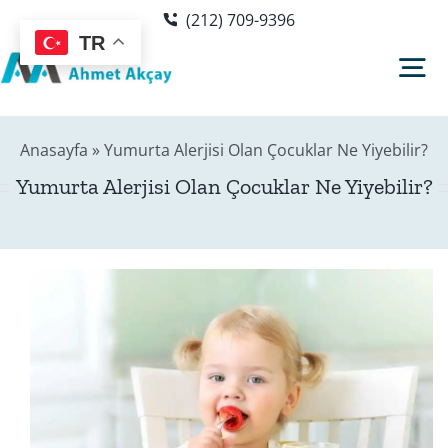
Skip
(212) 709-9396
to
TR
content
Tog
Nav
Anasayfa
»
Yumurta Alerjisi Olan Çocuklar Ne Yiyebilir?
Hakkımda
Yumurta Alerjisi Olan Çocuklar Ne Yiyebilir?
Sağlık Rehberi
Blog
Editör