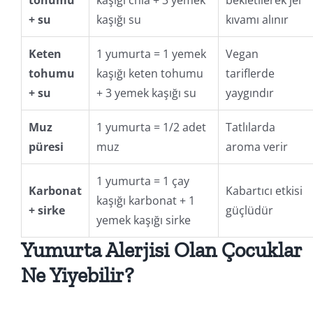
tohumu
kaşığı chia + 3 yemek
bekletilerek jel
+ su
kaşığı su
kıvamı alınır
Keten
1 yumurta = 1 yemek
Vegan
tohumu
kaşığı keten tohumu
tariflerde
+ su
+ 3 yemek kaşığı su
yaygındır
Muz
1 yumurta = 1/2 adet
Tatlılarda
püresi
muz
aroma verir
1 yumurta = 1 çay
Karbonat
Kabartıcı etkisi
kaşığı karbonat + 1
+ sirke
güçlüdür
yemek kaşığı sirke
Yumurta Alerjisi Olan Çocuklar
Ne Yiyebilir?