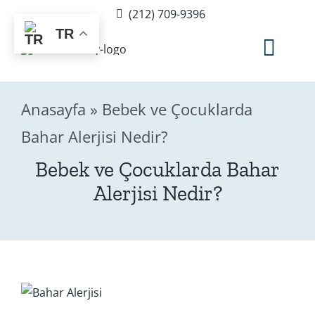
Skip
(212) 709-9396
to
TR
content
Togg
Navig
Anasayfa
»
Bebek ve Çocuklarda
Hakkımda
Bahar Alerjisi Nedir?
Sağlık Rehberi
Bebek ve Çocuklarda Bahar
Alerjisi Nedir?
Blog
Editör