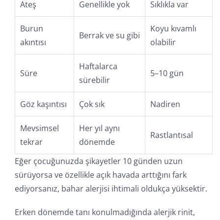
Ateş
Genellikle yok
Sıklıkla var
Burun
Koyu kıvamlı
Berrak ve su gibi
akıntısı
olabilir
Haftalarca
Süre
5–10 gün
sürebilir
Göz kaşıntısı
Çok sık
Nadiren
Mevsimsel
Her yıl aynı
Rastlantısal
tekrar
dönemde
Eğer çocuğunuzda şikayetler 10 günden uzun
sürüyorsa ve özellikle açık havada arttığını fark
ediyorsanız, bahar alerjisi ihtimali oldukça yüksektir.
Erken dönemde tanı konulmadığında alerjik rinit,