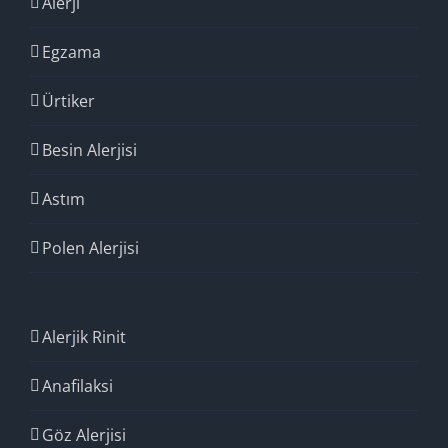
Alerji
Egzama
Ürtiker
Besin Alerjisi
Astım
Polen Alerjisi
Alerjik Rinit
Anafilaksi
Göz Alerjisi