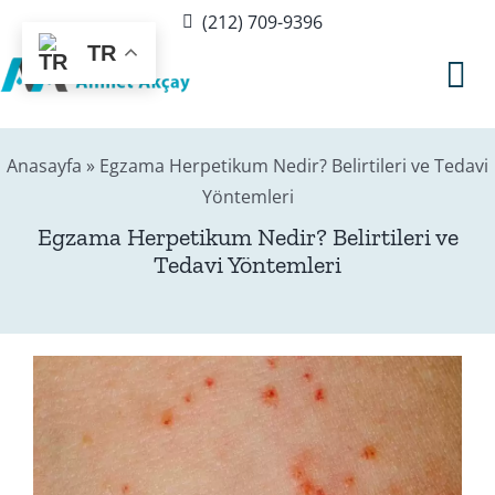
Skip
(212) 709-9396
to
TR
content
Tog
Nav
Anasayfa
»
Egzama Herpetikum Nedir? Belirtileri ve Tedavi
Hakkımda
Yöntemleri
Egzama Herpetikum Nedir? Belirtileri ve
Sağlık Rehberi
Tedavi Yöntemleri
Blog
Editör