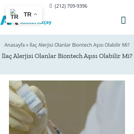
Skip
(212) 709-9396
to
TR
content
Tog
Nav
Anasayfa
»
İlaç Alerjisi Olanlar Biontech Aşısı Olabilir Mi?
Hak
İlaç Alerjisi Olanlar Biontech Aşısı Olabilir Mi?
Sağlı
B
E