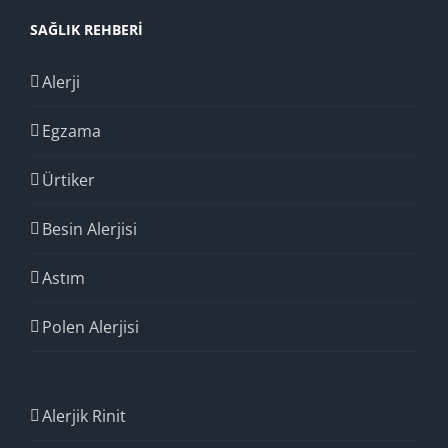
SAĞLIK REHBERI
Alerji
Egzama
Ürtiker
Besin Alerjisi
Astım
Polen Alerjisi
Alerjik Rinit