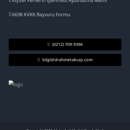
Kişisel Verilerin İşlenmesi Aydınlatma Metni
6698 KVKK Başvuru Formu
(0212) 709-9396
bilgi@drahmetakcay.com