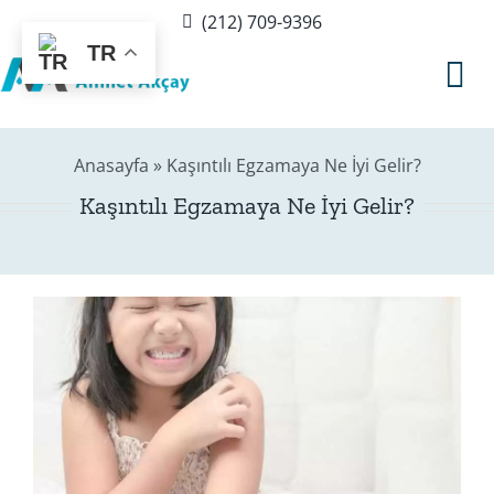
Skip
(212) 709-9396
to
TR
content
Tog
Nav
Anasayfa
»
Kaşıntılı Egzamaya Ne İyi Gelir?
Hakkımda
Kaşıntılı Egzamaya Ne İyi Gelir?
Sağlık Rehberi
Blog
Editör