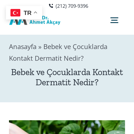
Skip
(212) 709-9396
to
TR
content
Togg
Navig
Anasayfa
»
Bebek ve Çocuklarda
Hakkımda
Kontakt Dermatit Nedir?
Sağlık Rehberi
Bebek ve Çocuklarda Kontakt
Dermatit Nedir?
Blog
Editör