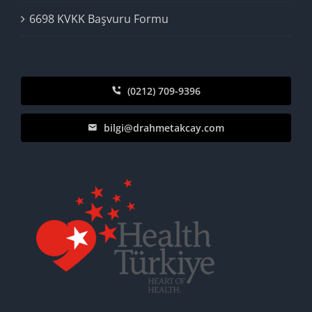
6698 KVKK Başvuru Formu
(0212) 709-9396
bilgi@drahmetakcay.com