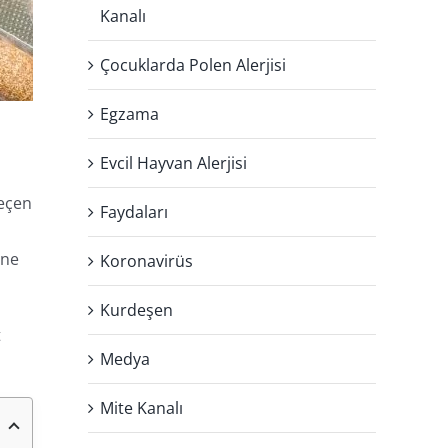
Kanalı
Çocuklarda Polen Alerjisi
Egzama
Evcil Hayvan Alerjisi
geçen
Faydaları
nne
Koronavirüs
Kurdeşen
t
Medya
Mite Kanalı