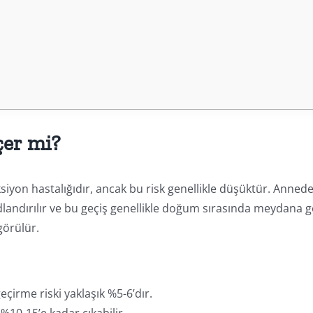
çer mi?
iyon hastalığıdır, ancak bu risk genellikle düşüktür. Anned
adlandırılır ve bu geçiş genellikle doğum sırasında meydana ge
görülür.
eçirme riski yaklaşık %5-6’dır.
%10-15’e kadar çıkabilir.