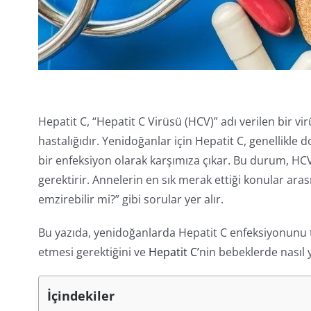
Hepatit C, “Hepatit C Virüsü (HCV)” adı verilen bir v
hastalığıdır. Yenidoğanlar için Hepatit C, genellikl
bir enfeksiyon olarak karşımıza çıkar. Bu durum, HCV 
gerektirir. Annelerin en sık merak ettiği konular ar
emzirebilir mi?” gibi sorular yer alır.
Bu yazıda, yenidoğanlarda Hepatit C enfeksiyonunu t
etmesi gerektiğini ve
Hepatit C’
nin bebeklerde nasıl y
İçindekiler