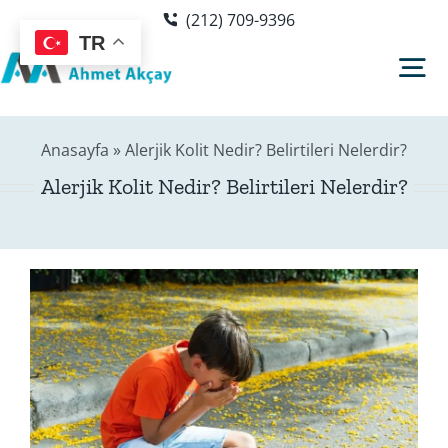
Skip
(212) 709-9396
to
TR
content
Tog
Nav
Anasayfa
»
Alerjik Kolit Nedir? Belirtileri Nelerdir?
Hakkımda
Alerjik Kolit Nedir? Belirtileri Nelerdir?
Sağlık Rehberi
Blog
Editör