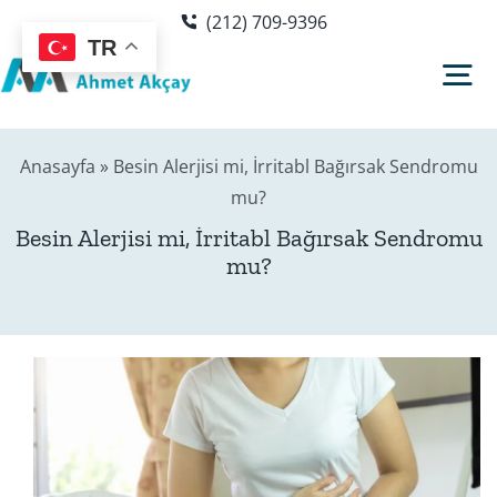
Skip
(212) 709-9396
to
TR
content
Tog
Nav
Anasayfa
»
Besin Alerjisi mi, İrritabl Bağırsak Sendromu
Hakkımda
mu?
Besin Alerjisi mi, İrritabl Bağırsak Sendromu
Sağlık Rehberi
mu?
Blog
Editör