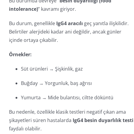
Bu durumda devreye “
besin duyarlılığı (food
intolerance)
” kavramı giriyor.
Bu durum, genellikle
IgG4 aracılı
geç yanıtla ilişkilidir.
Belirtiler alerjideki kadar ani değildir, ancak günler
içinde ortaya çıkabilir.
Örnekler:
Süt ürünleri → Şişkinlik, gaz
Buğday → Yorgunluk, baş ağrısı
Yumurta → Mide bulantısı, ciltte döküntü
Bu nedenle, özellikle klasik testleri negatif çıkan ama
şikayetleri süren hastalarda
IgG4 besin duyarlılık testi
faydalı olabilir.