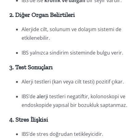
IBS’de ise
kronik ve dalgalı
bir seyir vardır.
2. Diğer Organ Belirtileri
Alerjide cilt, solunum ve dolaşım sistemi de
etkilenebilir.
IBS yalnızca sindirim sisteminde bulgu verir.
3. Test Sonuçları
Alerji testleri (kan veya cilt testi) pozitif çıkar.
IBS’de
alerji
testleri negatiftir, kolonoskopi ve
endoskopide yapısal bir bozukluk saptanmaz.
4. Stres İlişkisi
IBS’de stres doğrudan tetikleyicidir.