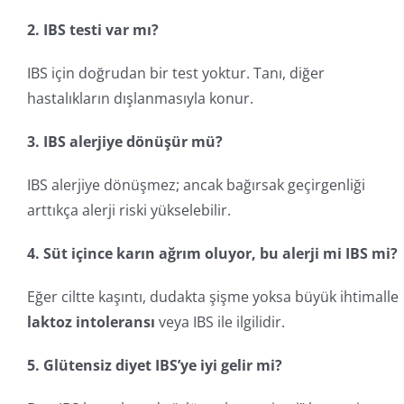
2. IBS testi var mı?
IBS için doğrudan bir test yoktur. Tanı, diğer
hastalıkların dışlanmasıyla konur.
3. IBS alerjiye dönüşür mü?
IBS alerjiye dönüşmez; ancak bağırsak geçirgenliği
arttıkça alerji riski yükselebilir.
4. Süt içince karın ağrım oluyor, bu alerji mi IBS mi?
Eğer ciltte kaşıntı, dudakta şişme yoksa büyük ihtimalle
laktoz intoleransı
veya IBS ile ilgilidir.
5. Glütensiz diyet IBS’ye iyi gelir mi?