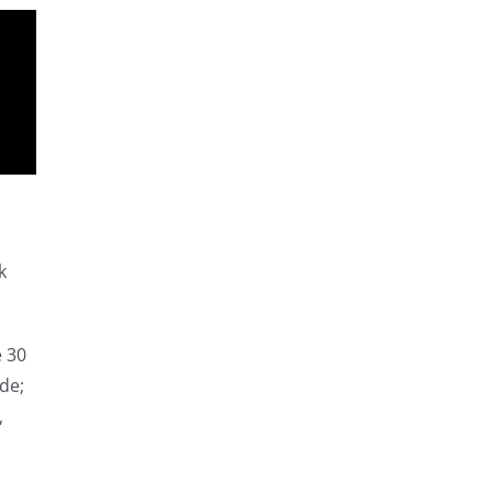
k
e 30
de;
,