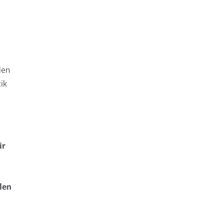
n
den
ik
ir
len