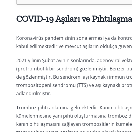
COVID-19 Aşıları ve Pıhtılaşm
Koronavirüs pandemisinin sona ermesi ya da kontrol 
kabul edilmektedir ve mevcut aşıların oldukça güvenli
2021 yılının Şubat ayının sonlarında, adenoviral vektö
(protrombotik bir sendrom) gözlenmiştir. Benzer bu
de gözlenmiştir. Bu sendrom, aşı kaynaklı immün tro
trombositopeni sendromu (TTS) ve aşı kaynaklı pro
adlandırılmıştır.
Tromboz pıhtı anlamına gelmektedir. Kanın pıhtılaş
kümelenmesine yani pıhtı oluşturmasına tromboz deni
kanın pıhtılaşmasını sağlayan trombositlerin küme