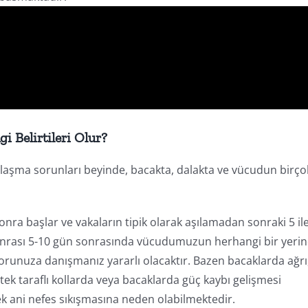
i Belirtileri Olur?
tılaşma sorunları beyinde, bacakta, dalakta ve vücudun birço
ra başlar ve vakaların tipik olarak aşılamadan sonraki 5 il
onrası 5-10 gün sonrasında vücudumuzun herhangi bir yerin
orunuza danışmanız yararlı olacaktır. Bazen bacaklarda ağrı
tek taraflı kollarda veya bacaklarda güç kaybı gelişmesi
ek ani nefes sıkışmasına neden olabilmektedir.