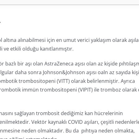
a
altına alınabilmesi için en umut verici yaklaşım olarak aşı
 ve etkili olduğu kanıtlanmıştır.
r bazlı bir aşı olan AstraZeneca aşısı olan az kişide pıhtılaş
lgular daha sonra Johnson&Johnson aşısı oaln az sayıda kiş
mbotik trombositopeni (VITT) olarak belirlenmiştir. Ayrıca
trombotik immün trombositopeni (VIPIT) ile tromboz olarak
masını sağlayan trombosit dediğimiz kan hücrelerinin
lmektedir. Vektör kaynaklı COVID aşıları, çeşitli nedenlerl
lenmesine neden olmaktadır. Bu da pıhtıya neden olmakta,