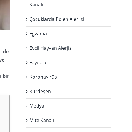
Kanalı
Çocuklarda Polen Alerjisi
Egzama
Evcil Hayvan Alerjisi
i de
ve
Faydaları
 bir
Koronavirüs
Kurdeşen
Medya
Mite Kanalı