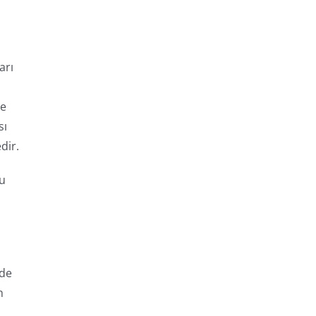
arı
ve
sı
dir.
zu
n
’de
h