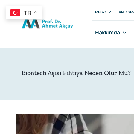
Skip
to
MEDYA
ANLAŞM
TR
content
Hakkımda
Biontech Aşısı Pıhtıya Neden Olur Mu?