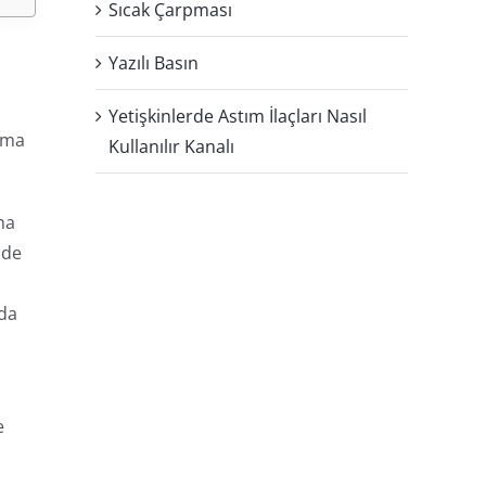
Sıcak Çarpması
Yazılı Basın
Yetişkinlerde Astım İlaçları Nasıl
lama
Kullanılır Kanalı
ma
ide
 da
e