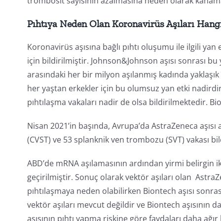
trombosit sayısının azalmasına neden olarak kanama
Pıhtıya Neden Olan Koronavirüs Aşıları Hangi
Koronavirüs aşısına bağlı pıhtı oluşumu ile ilgili ya
için bildirilmiştir. Johnson&Johnson aşısı sonrası bu 
arasındaki her bir milyon aşılanmış kadında yaklaşık 7
her yaştan erkekler için bu olumsuz yan etki nadird
pıhtılaşma vakaları nadir de olsa bildirilmektedir. Bi
Nisan 2021’in başında, Avrupa’da AstraZeneca aşısı 
(CVST) ve 53 splanknik ven trombozu (SVT) vakası bild
ABD’de mRNA aşılamasının ardından yirmi belirgin i
geçirilmiştir. Sonuç olarak vektör aşıları olan Astr
pıhtılaşmaya neden olabilirken Biontech aşısı sonra
vektör aşıları mevcut değildir ve Biontech aşısının d
aşısının pıhtı yapma riskine göre faydaları daha ağı