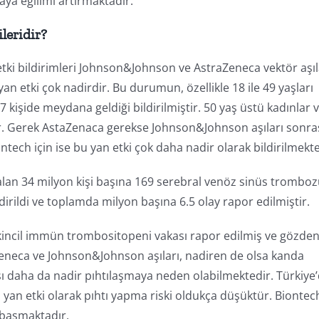
ya eğilimi artırmaktadır.
leridir?
n etki bildirimleri Johnson&Johnson ve AstraZeneca vektör aşıl
yan etki çok nadirdir. Bu durumun, özellikle 18 ile 49 yaşları
 kişide meydana geldiği bildirilmiştir. 50 yaş üstü kadınlar 
ir. Gerek AstaZenaca gerekse Johnson&Johnson aşıları sonra
ontech için ise bu yan etki çok daha nadir olarak bildirilmekte
alan 34 milyon kişi başına 169 serebral venöz sinüs trombo
irildi ve toplamda milyon başına 6.5 olay rapor edilmiştir.
kincil immün trombositopeni vakası rapor edilmiş ve gözde
aZeneca ve Johnson&Johnson aşıları, nadiren de olsa kanda
sı daha da nadir pıhtılaşmaya neden olabilmektedir. Türkiye
a yan etki olarak pıhtı yapma riski oldukça düşüktür. Biontec
r basmaktadır.