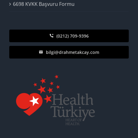
6698 KVKK Başvuru Formu
(0212) 709-9396
bilgi@drahmetakcay.com