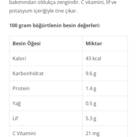
bakımından oldukça zengindir. C vitamini, lif ve
potasyum içeriğiyle öne çıkar.
100 gram böğürtlenin besin değerleri:
Besin Öğesi
Miktar
Kalori
43 kcal
Karbonhidrat
9.6 g
Protein
1.4 g
Yağ
0.5 g
Lif
5.3 g
C Vitamini
21 mg