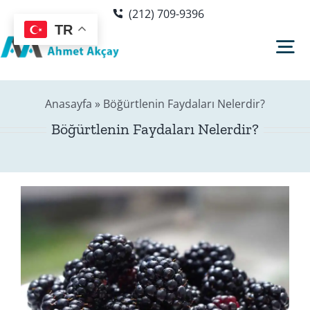
Skip
(212) 709-9396
to
TR
content
Tog
Nav
Anasayfa
»
Böğürtlenin Faydaları Nelerdir?
Hakkımda
Böğürtlenin Faydaları Nelerdir?
Sağlık Rehberi
Blog
Editör