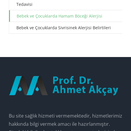
Tedavisi
Bebek ve Çocuklarda Hamam Böceği Alerjisi
Bebek ve Çocuklarda Sivrisinek Alerjisi Belirtileri
Bu site sağlık hizmeti vermemektedir, hizmetlerimiz
hakkında bilgi vermek amacı ile hazırlanmıştır.