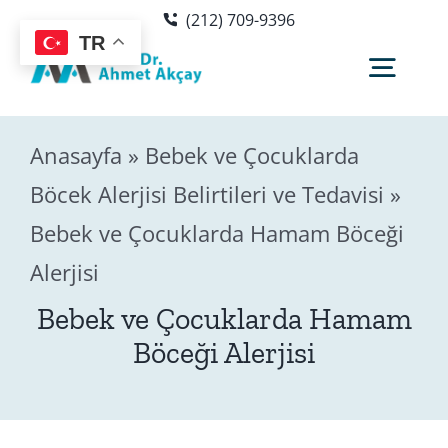
Skip
(212) 709-9396
to
TR
content
Togg
Navig
Anasayfa
»
Bebek ve Çocuklarda
Hakkımda
Böcek Alerjisi Belirtileri ve Tedavisi
»
Bebek ve Çocuklarda Hamam Böceği
Sağlık Rehberi
Alerjisi
Blog
Bebek ve Çocuklarda Hamam
Böceği Alerjisi
Editör