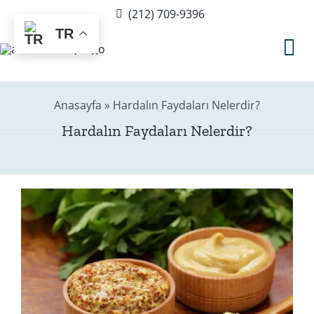
Skip
(212) 709-9396
to
TR
content
Tog
Nav
Anasayfa
»
Hardalın Faydaları Nelerdir?
Hakkımda
Hardalın Faydaları Nelerdir?
Sağlık Rehberi
Blog
Editör