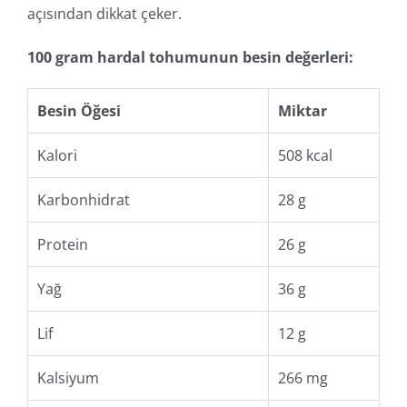
açısından dikkat çeker.
100 gram hardal tohumunun besin değerleri:
Besin Öğesi
Miktar
Kalori
508 kcal
Karbonhidrat
28 g
Protein
26 g
Yağ
36 g
Lif
12 g
Kalsiyum
266 mg