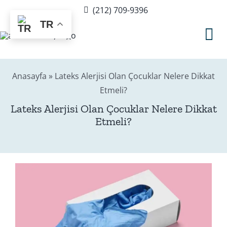
Skip
(212) 709-9396
to
TR
content
Tog
Nav
Anasayfa
»
Lateks Alerjisi Olan Çocuklar Nelere Dikkat
Hakkımda
Etmeli?
Lateks Alerjisi Olan Çocuklar Nelere Dikkat
Sağlık Rehberi
Etmeli?
Blog
Editör