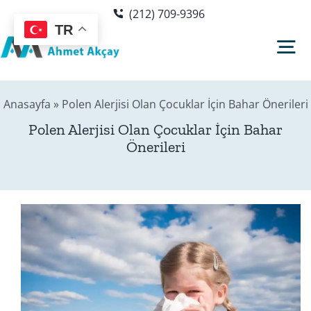
Skip
(212) 709-9396
to
TR
content
Tog
Nav
Anasayfa
»
Polen Alerjisi Olan Çocuklar İçin Bahar Önerileri
Hakkımda
Polen Alerjisi Olan Çocuklar İçin Bahar
Önerileri
Sağlık Rehberi
Blog
Editör