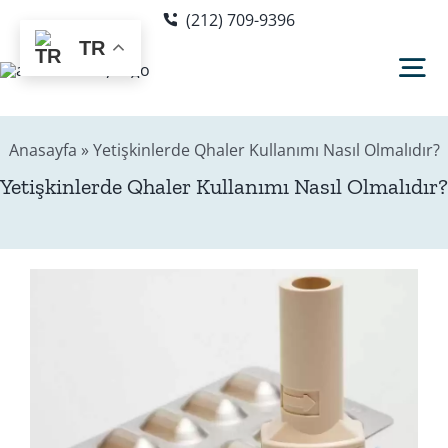
Skip
(212) 709-9396
to
TR
content
Tog
Nav
Anasayfa
»
Yetişkinlerde Qhaler Kullanımı Nasıl Olmalıdır?
Hakkımda
Yetişkinlerde Qhaler Kullanımı Nasıl Olmalıdır
Sağlık Rehberi
Blog
Editör