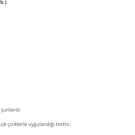
b.)
 şunlardı:
çük çiziklerle uygulandığı testtir.