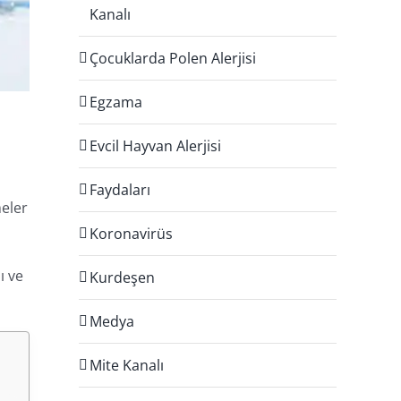
Kanalı
Çocuklarda Polen Alerjisi
Egzama
Evcil Hayvan Alerjisi
Faydaları
meler
Koronavirüs
ı ve
Kurdeşen
Medya
Mite Kanalı