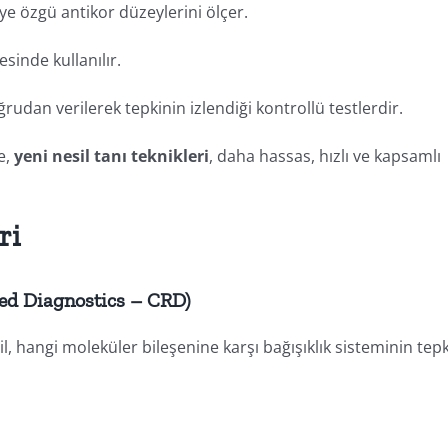
iye özgü antikor düzeylerini ölçer.
sinde kullanılır.
ğrudan verilerek tepkinin izlendiği kontrollü testlerdir.
e,
yeni nesil tanı teknikleri
, daha hassas, hızlı ve kapsamlı
ri
ved Diagnostics – CRD)
l, hangi moleküler bileşenine karşı bağışıklık sisteminin tepk