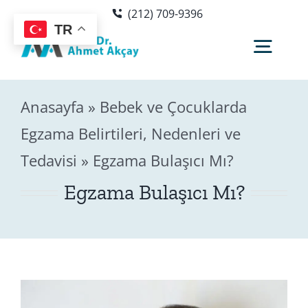
Skip
(212) 709-9396
to
TR
content
Togg
Navig
Anasayfa
»
Bebek ve Çocuklarda
Hakkımda
Egzama Belirtileri, Nedenleri ve
Tedavisi
»
Egzama Bulaşıcı Mı?
Sağlık Rehberi
Egzama Bulaşıcı Mı?
Blog
Editör