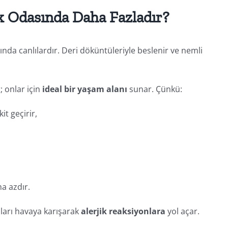
k Odasında Daha Fazladır?
nda canlılardır. Deri döküntüleriyle beslenir ve nemli
r; onlar için
ideal bir yaşam alanı
sunar. Çünkü:
t geçirir,
ha azdır.
aları havaya karışarak
alerjik reaksiyonlara
yol açar.