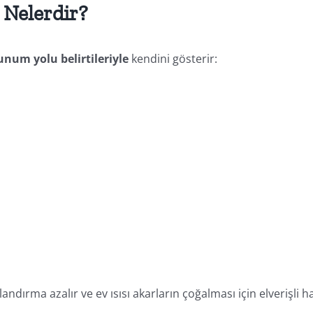
i Nelerdir?
unum yolu belirtileriyle
kendini gösterir:
landırma azalır ve ev ısısı akarların çoğalması için elverişli h