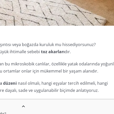
kaşıntısı veya boğazda kuruluk mu hissediyorsunuz?
 büyük ihtimalle sebebi
toz akarları
dır.
n bu mikroskobik canlılar, özellikle yatak odalarında yoğunl
olu ortamlar onlar için mükemmel bir yaşam alanıdır.
sı düzeni
nasıl olmalı, hangi eşyalar tercih edilmeli, hangi
lere dayalı, sade ve uygulanabilir biçimde anlatıyoruz.
dır?