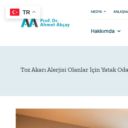
Skip
to
MEDYA
ANLAŞM
TR
content
Hakkımda
Toz Akarı Alerjisi Olanlar İçin Yatak Od