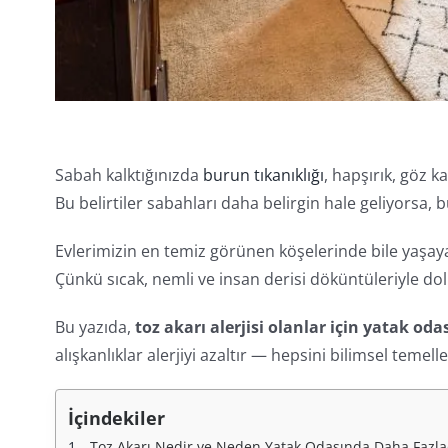
Sabah kalktığınızda
burun tıkanıklığı
, hapşırık, göz 
Bu belirtiler sabahları daha belirgin hale geliyorsa,
Evlerimizin en temiz görünen köşelerinde bile yaşaya
Çünkü sıcak, nemli ve insan derisi döküntüleriyle d
Bu yazıda,
toz akarı alerjisi olanlar için yatak oda
alışkanlıklar alerjiyi azaltır — hepsini bilimsel temel
İçindekiler
Toz Akarı Nedir ve Neden Yatak Odasında Daha Fazla