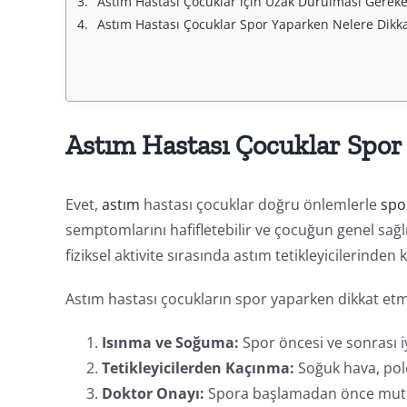
Astım Hastası Çocuklar için Uzak Durulması Gerek
Astım Hastası Çocuklar Spor Yaparken Nelere Dikka
Astım Hastası Çocuklar Spor 
Evet,
astım
hastası çocuklar doğru önlemlerle
spo
semptomlarını hafifletebilir ve çocuğun genel sağl
fiziksel aktivite sırasında astım tetikleyicilerinde
Astım hastası çocukların spor yaparken dikkat etm
Isınma ve Soğuma:
Spor öncesi ve sonrası i
Tetikleyicilerden Kaçınma:
Soğuk hava, pole
Doktor Onayı:
Spora başlamadan önce mutlak