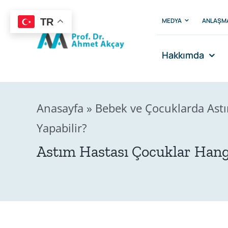
Skip
to
MEDYA
ANLAŞM
TR
content
Hakkımda
Anasayfa
»
Bebek ve Çocuklarda Astım
Yapabilir?
Astım Hastası Çocuklar Hangi