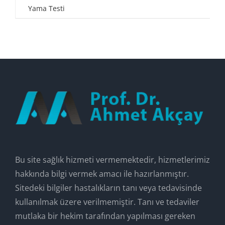
Yama Testi
Bu site sağlık hizmeti vermemektedir, hizmetlerimiz
hakkında bilgi vermek amacı ile hazırlanmıştır.
Sitedeki bilgiler hastalıkların tanı veya tedavisinde
kullanılmak üzere verilmemiştir. Tanı ve tedaviler
mutlaka bir hekim tarafından yapılması gereken