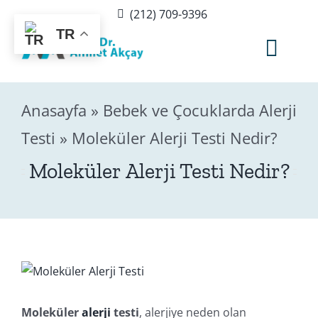
Skip
(212) 709-9396
to
TR
content
Togg
Navig
Anasayfa
»
Bebek ve Çocuklarda Alerji
Hak
Testi
»
Moleküler Alerji Testi Nedir?
Sağlık
Moleküler Alerji Testi Nedir?
B
Ed
Moleküler
alerji
testi
, alerjiye neden olan