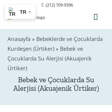
Skip
(212) 709-9396
to
TR
content
Togg
Navig
Anasayfa
»
Bebeklerde ve Çocuklarda
Hakkımda
Kurdeşen (Ürtiker)
»
Bebek ve
Çocuklarda Su Alerjisi (Akuajenik
Sağlık Rehberi
Ürtiker)
Blog
Bebek ve Çocuklarda Su
Alerjisi (Akuajenik Ürtiker)
Editör