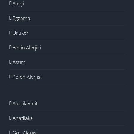
Alerji
Egzama
Ürtiker
Besin Alerjisi
Astım
Polen Alerjisi
Alerjik Rinit
Anafilaksi
Göz Alerjisi