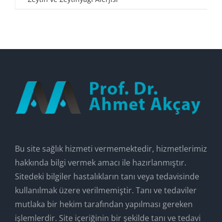
Bu site sağlık hizmeti vermemektedir, hizmetlerimiz
hakkında bilgi vermek amacı ile hazırlanmıştır.
Sitedeki bilgiler hastalıkların tanı veya tedavisinde
kullanılmak üzere verilmemiştir. Tanı ve tedaviler
mutlaka bir hekim tarafından yapılması gereken
işlemlerdir. Site içeriğinin bir şekilde tanı ve tedavi