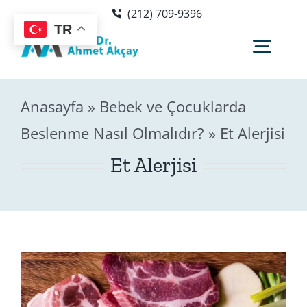
Skip
(212) 709-9396
to
TR
content
Togg
Navig
Anasayfa
»
Bebek ve Çocuklarda
Hakkımda
Beslenme Nasıl Olmalıdır?
»
Et Alerjisi
Sağlık Rehberi
Et Alerjisi
Blog
Editör