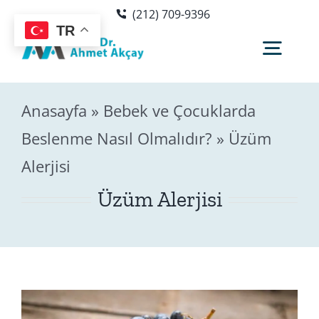
Skip
(212) 709-9396
to
TR
content
Togg
Navig
Anasayfa
»
Bebek ve Çocuklarda
Hakkımda
Beslenme Nasıl Olmalıdır?
»
Üzüm
Alerjisi
Sağlık Rehberi
Üzüm Alerjisi
Blog
Editör