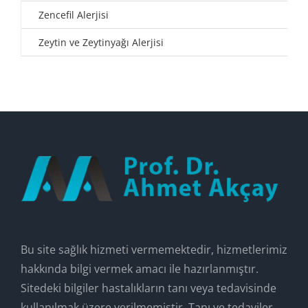
Zencefil Alerjisi
Zeytin ve Zeytinyağı Alerjisi
Bu site sağlık hizmeti vermemektedir, hizmetlerimiz
hakkında bilgi vermek amacı ile hazırlanmıştır.
Sitedeki bilgiler hastalıkların tanı veya tedavisinde
kullanılmak üzere verilmemiştir. Tanı ve tedaviler