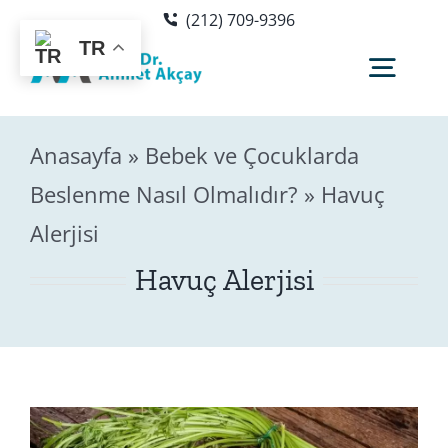
Skip
(212) 709-9396
to
TR
content
Togg
Navig
Anasayfa
»
Bebek ve Çocuklarda
Hakkımda
Beslenme Nasıl Olmalıdır?
»
Havuç
Alerjisi
Sağlık Rehberi
Havuç Alerjisi
Blog
Editör