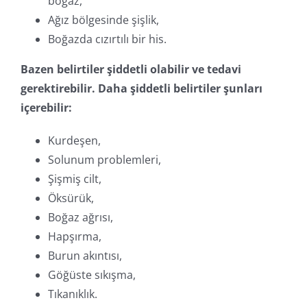
boğaz,
Ağız bölgesinde şişlik,
Boğazda cızırtılı bir his.
Bazen belirtiler şiddetli olabilir ve tedavi
gerektirebilir. Daha şiddetli belirtiler şunları
içerebilir:
Kurdeşen,
Solunum problemleri,
Şişmiş cilt,
Öksürük,
Boğaz ağrısı,
Hapşırma,
Burun akıntısı,
Göğüste sıkışma,
Tıkanıklık.