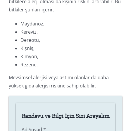
bitkilere alerji olması da kişinin riskini artırabilir. Bu
bitkiler şunları içerir:
Maydanoz,
Kereviz,
Dereotu,
Kişniş,
Kimyon,
Rezene.
Mevsimsel alerjisi veya astımı olanlar da daha
yüksek gıda alerjisi riskine sahip olabilir.
Randevu ve Bilgi İçin Sizi Arayalım
Ad Soyad
*